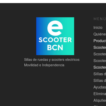
MEN
Inicio
Quiéne
Produc
Scoote
Scoote
Sillas de ruedas y scooters electricos
Scooter
Movilidad e Independencia
Scoote
Sillas 
Sillas 
Ayudas
Elimina
Alquile