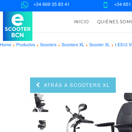
+34 669 35 83 41
+34 651
INICIO
QUIÉNES SOM
Home
Productos
Scooters
Scooters XL
Scooter XL
I-ES12 V
ATRÁS A SCOOTERS XL