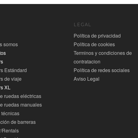
Ú
LEGAL
Política de privacidad
s somos
Política de cookies
tos
Terminos y condiciones de
rs
contratacion
rs Estándard
Política de redes sociales
s de viaje
Aviso Legal
rs XL
de ruedas eléctricas
de ruedas manuales
 técnicas
ción de barreras
r/Rentals