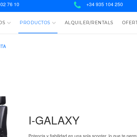
 02 76 10
+34 935 104 250
OS
PRODUCTOS
ALQUILER/RENTALS
OFERT
ITA
I-GALAXY
Potencia y fiabilidad en una sola scooter, lo que te permi