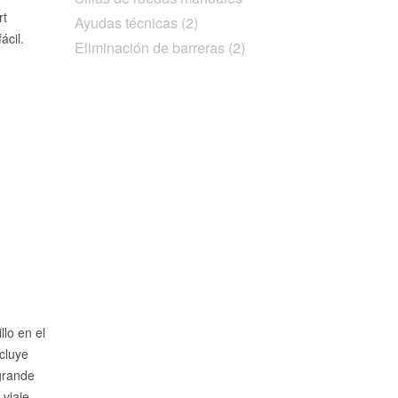
rt
Ayudas técnicas (2)
ácil.
Eliminación de barreras (2)
lo en el
cluye
grande
viaje