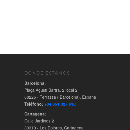
DÓNDE ESTAMOS
Barcelona
:
Plaça Agustí Bartra, 2 local 2
08225 - Terrassa ( Barcelona), España
Teléfono:
+34 651 027 610
Cartagena
:
Calle Jardines 2
30310 - Los Dolores, Cartagena