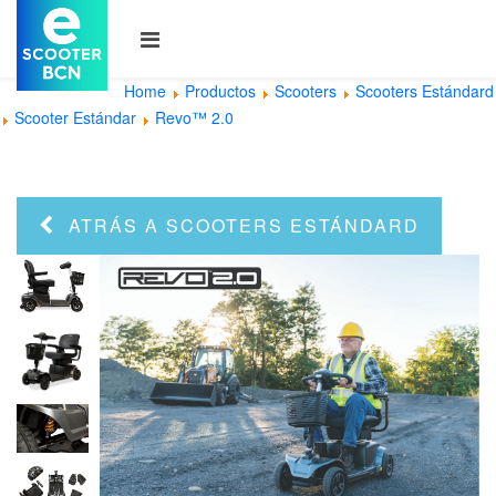
Home
Productos
Scooters
Scooters Estándard
Scooter Estándar
Revo™ 2.0
ATRÁS A SCOOTERS ESTÁNDARD