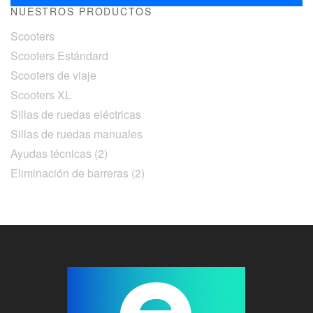
NUESTROS PRODUCTOS
Scooters
Scooters Estándard
Scooters de viaje
Scooters XL
Sillas de ruedas eléctricas
Sillas de ruedas manuales
Ayudas técnicas (2)
Eliminación de barreras (2)